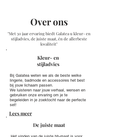
Over ons
"Met 30 jaar ervaring biedt Galatea u kleur- en
stijladvies, de juiste maat, én de allerbeste
kwaliteit"
Kleur- en
stijladvies
Bij Galatea weten we als de beste welke
lingerie, badmode en accessoires het best
bij jouw lichaam passen.
We luisteren naar jouw verhaal, wensen en
gebruiken onze ervaring om je te
begeleiden in je zoektocht naar de perfecte
set!
Lees meer
De juiste maat
Het vinden van de juiste bh-maat is voor