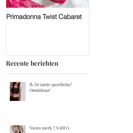
Primadonna Twist Cabaret
FASHION SHO
Recente berichten
💪 De juiste sportbeha?
Onmisbaar!