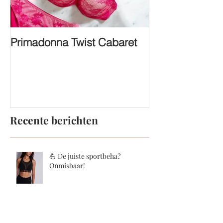
Primadonna Twist Cabaret
FASHION SHO
Recente berichten
💪 De juiste sportbeha?
Onmisbaar!