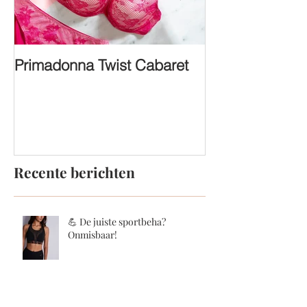
Primadonna Twist Cabaret
FASHION SHO
Recente berichten
💪 De juiste sportbeha?
Onmisbaar!