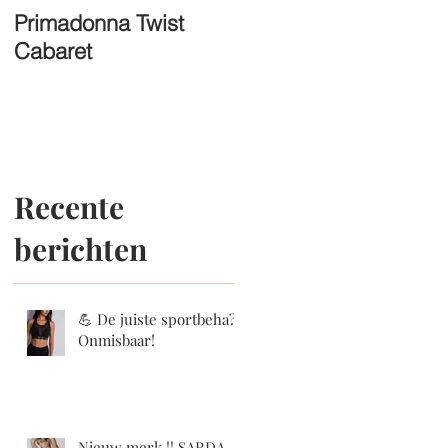
Primadonna Twist
FASHION SHOW
Cabaret
19/04
Recente
berichten
💪 De juiste sportbeha?
Onmisbaar!
Nieuw merk !! SARDA