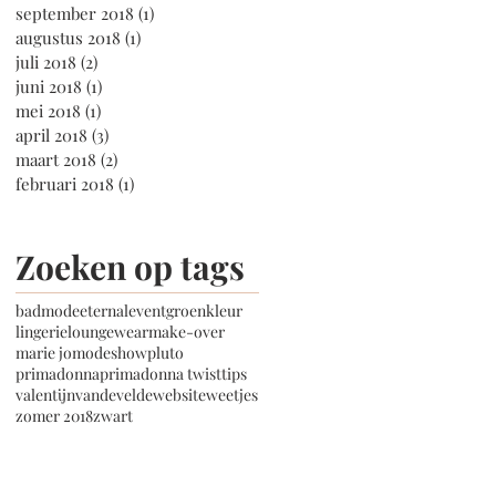
september 2018
(1)
1 post
augustus 2018
(1)
1 post
juli 2018
(2)
2 posts
juni 2018
(1)
1 post
mei 2018
(1)
1 post
april 2018
(3)
3 posts
maart 2018
(2)
2 posts
februari 2018
(1)
1 post
Zoeken op tags
badmode
eternal
event
groen
kleur
lingerie
loungewear
make-over
marie jo
modeshow
pluto
primadonna
primadonna twist
tips
valentijn
vandevelde
website
weetjes
zomer 2018
zwart