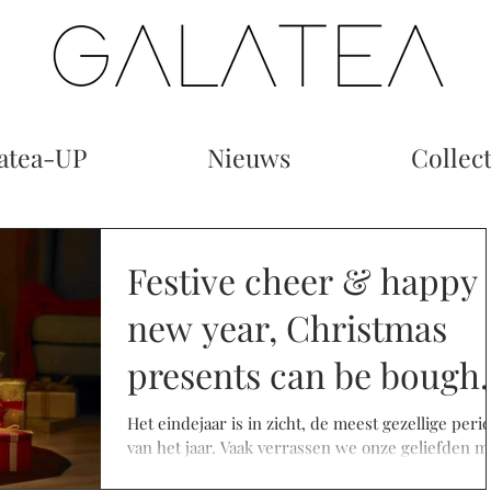
atea-UP
Nieuws
Collect
Festive cheer & happy
new year, Christmas
presents can be bough
here!
Het eindejaar is in zicht, de meest gezellige peri
van het jaar. Vaak verrassen we onze geliefden m
een geschenkje. Kan je nog...