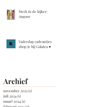
Merk in de kijker:
Angoor
Vaderdag cadeautjes
shop je bij Galatea ♥️
Archief
november 2025
(1)
1 post
juli 2024
(1)
1 post
maart 2024
(1)
1 post
februari 2024
(2)
2 posts