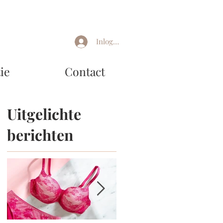
Inloggen
ie
Contact
Uitgelichte
berichten
t
ode
et