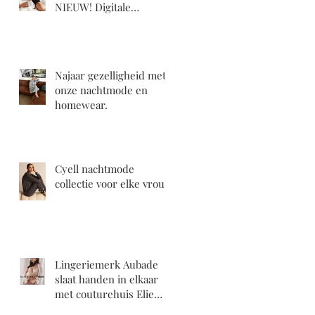
NIEUW! Digitale
cadeaubons!!!
Najaar gezelligheid met
onze nachtmode en
homewear.
Cyell nachtmode
collectie voor elke vrouw
Lingeriemerk Aubade
slaat handen in elkaar
met couturehuis Elie
Saab