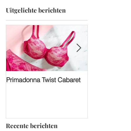
Uitgelichte berichten
Primadonna Twist Cabaret
FASHION SHO
Recente berichten