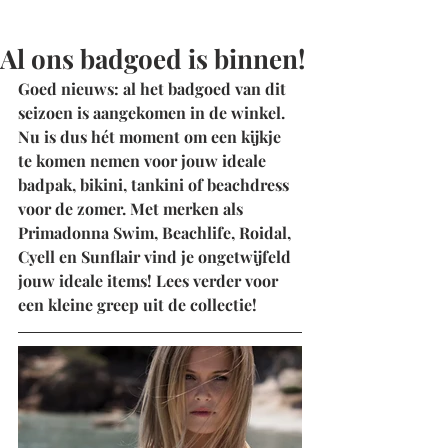
Al ons badgoed is binnen!
Goed nieuws: al het badgoed van dit 
seizoen is aangekomen in de winkel. 
Nu is dus hét moment om een kijkje 
te komen nemen voor jouw ideale 
badpak, bikini, tankini of beachdress 
voor de zomer. Met merken als 
Primadonna Swim, Beachlife, Roidal, 
Cyell en Sunflair vind je ongetwijfeld 
jouw ideale items! Lees verder voor 
een kleine greep uit de collectie!