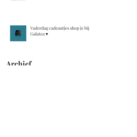
Vaderdag cadeautjes shop je bij
Galatea ♥️
Archief
november 2025
(1)
1 post
juli 2024
(1)
1 post
maart 2024
(1)
1 post
februari 2024
(2)
2 posts
oktober 2023
(2)
2 posts
augustus 2023
(1)
1 post
mei 2023
(1)
1 post
maart 2023
(1)
1 post
februari 2023
(1)
1 post