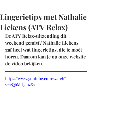
Lingerietips met Nathalie
Liekens (ATV Relax)
De ATV Relax-uitzending dit 
weekend gemist? Nathalie Liekens 
gaf heel wat lingerietips, die je moét 
horen. Daarom kan je op onze website 
de video bekijken.
https://www.youtube.com/watch?
v=eQbMd3cnz8s