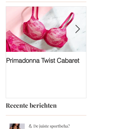
Primadonna Twist Cabaret
FASHION SHO
Recente berichten
💪 De juiste sportbeha?