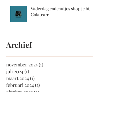
Vaderdag cadeautjes shop je bij
Galatea ♥️
Archief
november 2025
(1)
1 post
juli 2024
(1)
1 post
maart 2024
(1)
1 post
februari 2024
(2)
2 posts
oktober 2023
(2)
2 posts
augustus 2023
(1)
1 post
mei 2023
(1)
1 post
maart 2023
(1)
1 post
februari 2023
(1)
1 post
mei 2022
(2)
2 posts
april 2022
(1)
1 post