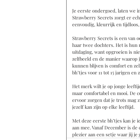
Je eerste ondergoed, laten we i
Strawberry Secrets zorgt er echt
eenvoudig, kleurrijk en tijdloos
Strawberry Secrets is een van
haar twee dochters. Het is hun mi
uitdaging, want opgroeien is ni
zelfbeeld en de manier waarop je
kunnen blijven is comfort en ze
bh’tjes voor 11 tot 15 jarigen en z
Het merk wilt je op jonge leeftij
maar comfortabel en mooi. De col
ervoor zorgen dat je trots mag z
jezelf kan zijn op elke leeftijd. 
Met deze eerste bh’tjes kan je ie
aan mee. Vanaf December is de c
plezier aan een setje waar jij je 