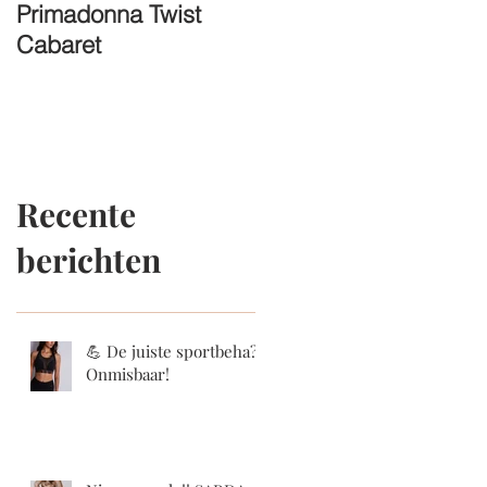
Primadonna Twist
FASHION SHOW
Cabaret
19/04
Recente
berichten
💪 De juiste sportbeha?
Onmisbaar!