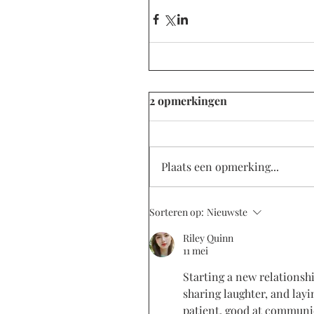
2 opmerkingen
Plaats een opmerking...
Sorteren op:
Nieuwste
Riley Quinn
11 mei
Starting a new relationshi
sharing laughter, and layi
patient, good at communi