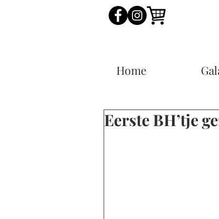
Home
Gal
Eerste BH’tje ge