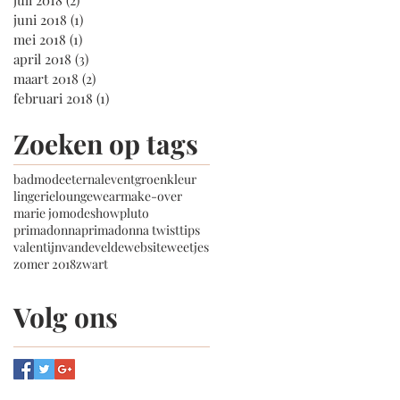
juni 2018
(1)
1 post
mei 2018
(1)
1 post
april 2018
(3)
3 posts
maart 2018
(2)
2 posts
februari 2018
(1)
1 post
Zoeken op tags
badmode
eternal
event
groen
kleur
lingerie
loungewear
make-over
marie jo
modeshow
pluto
primadonna
primadonna twist
tips
valentijn
vandevelde
website
weetjes
zomer 2018
zwart
Volg ons